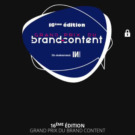
ÈME
16
ÉDITION
GRAND PRIX DU BRAND CONTENT