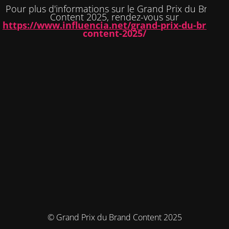
Pour plus d'informations sur le Grand Prix du Brand
Content 2025, rendez-vous sur
https://www.influencia.net/grand-prix-du-brand-
content-2025/
© Grand Prix du Brand Content 2025