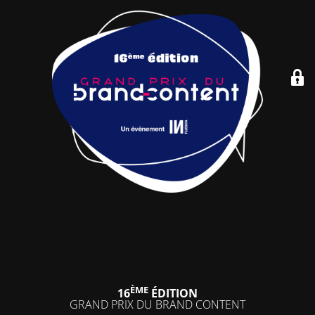
ÈME
16
ÉDITION
GRAND PRIX DU BRAND CONTENT