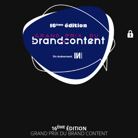
ÈME
16
ÉDITION
GRAND PRIX DU BRAND CONTENT