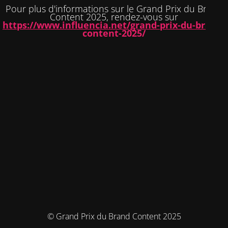
Pour plus d'informations sur le Grand Prix du Brand
Content 2025, rendez-vous sur
https://www.influencia.net/grand-prix-du-brand-
content-2025/
© Grand Prix du Brand Content 2025