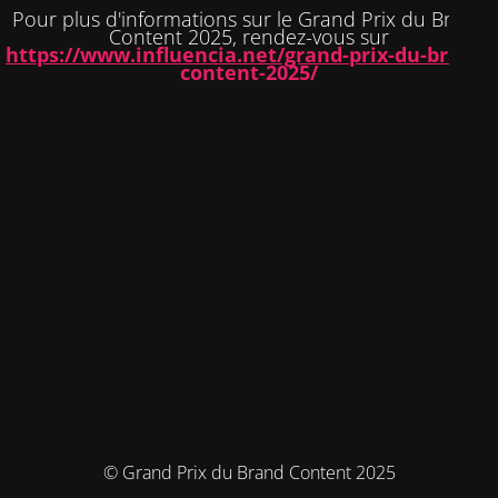
Pour plus d'informations sur le Grand Prix du Brand
Content 2025, rendez-vous sur
https://www.influencia.net/grand-prix-du-brand-
content-2025/
© Grand Prix du Brand Content 2025