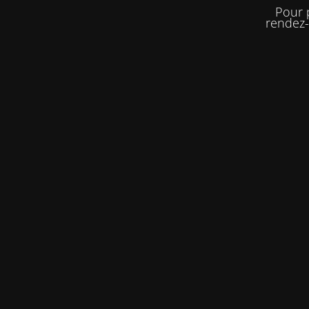
Pour 
rendez