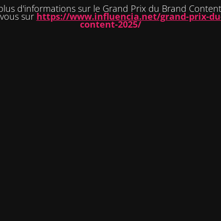
plus d'informations sur le Grand Prix du Brand Content
-vous sur
https://www.influencia.net/grand-prix-du
content-2025/