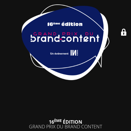
ÈME
16
ÉDITION
GRAND PRIX DU BRAND CONTENT