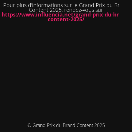
Pour plus d'informations sur le Grand Prix du Brand
Content 2025, rendez-vous sur
https://www.influencia.net/grand-prix-du-brand-
content-2025/
© Grand Prix du Brand Content 2025