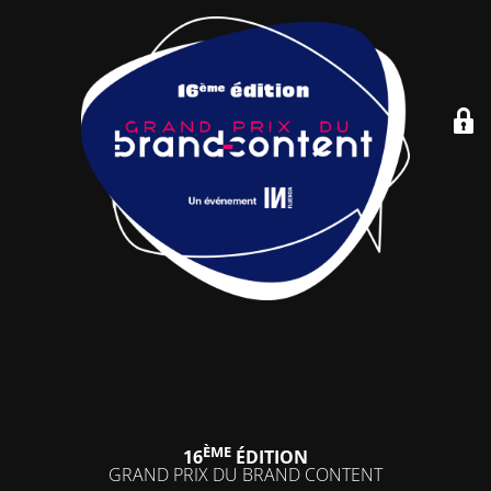
ÈME
16
ÉDITION
GRAND PRIX DU BRAND CONTENT