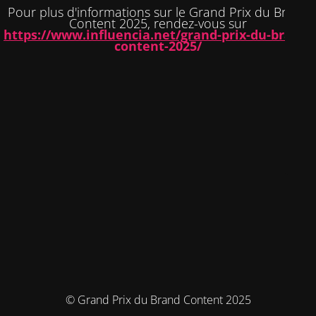
Pour plus d'informations sur le Grand Prix du Brand
Content 2025, rendez-vous sur
https://www.influencia.net/grand-prix-du-brand-
content-2025/
© Grand Prix du Brand Content 2025