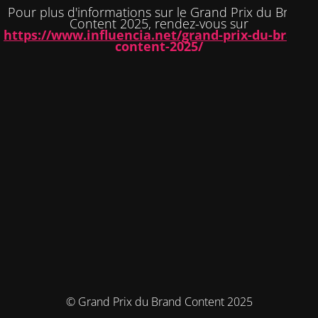
Pour plus d'informations sur le Grand Prix du Brand
Content 2025, rendez-vous sur
https://www.influencia.net/grand-prix-du-brand-
content-2025/
© Grand Prix du Brand Content 2025