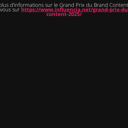
plus d'informations sur le Grand Prix du Brand Content
-vous sur
https://www.influencia.net/grand-prix-du
content-2025/