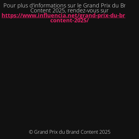
Pour plus d'informations sur le Grand Prix du Brand
Content 2025, rendez-vous sur
https://www.influencia.net/grand-prix-du-brand-
content-2025/
© Grand Prix du Brand Content 2025