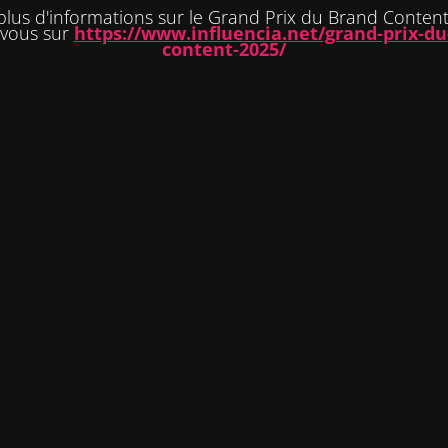
plus d'informations sur le Grand Prix du Brand Content
-vous sur
https://www.influencia.net/grand-prix-du
content-2025/