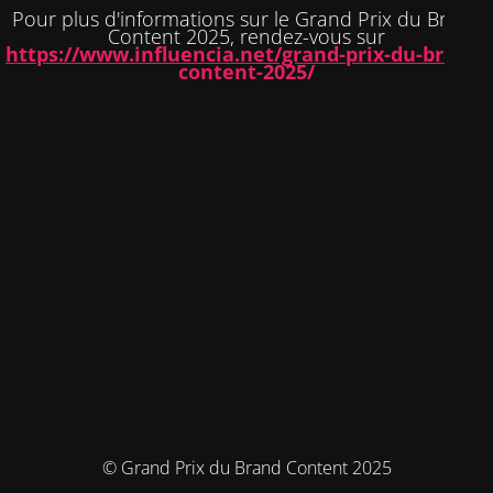
Pour plus d'informations sur le Grand Prix du Brand
Content 2025, rendez-vous sur
https://www.influencia.net/grand-prix-du-brand-
content-2025/
© Grand Prix du Brand Content 2025