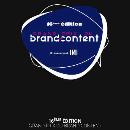
ÈME
16
ÉDITION
GRAND PRIX DU BRAND CONTENT