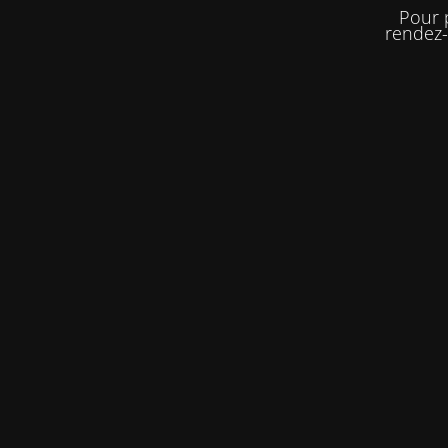
Pour 
rendez