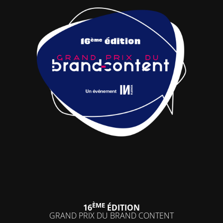
ÈME
16
ÉDITION
GRAND PRIX DU BRAND CONTENT