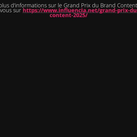
plus d'informations sur le Grand Prix du Brand Content
-vous sur
https://www.influencia.net/grand-prix-du
content-2025/