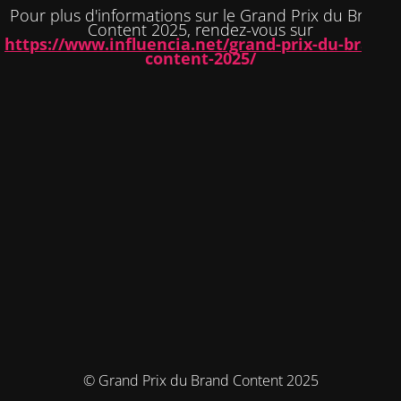
Pour plus d'informations sur le Grand Prix du Brand
Content 2025, rendez-vous sur
https://www.influencia.net/grand-prix-du-brand-
content-2025/
© Grand Prix du Brand Content 2025